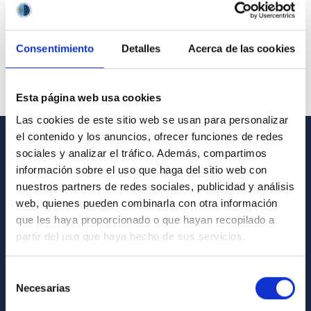
Consentimiento
Detalles
Acerca de las cookies
Esta página web usa cookies
Las cookies de este sitio web se usan para personalizar
el contenido y los anuncios, ofrecer funciones de redes
sociales y analizar el tráfico. Además, compartimos
GENERAL INFORMATION
información sobre el uso que haga del sitio web con
Contact
nuestros partners de redes sociales, publicidad y análisis
web, quienes pueden combinarla con otra información
How to get to the IAC
que les haya proporcionado o que hayan recopilado a
List of personnel
partir del uso que haya hecho de sus servicios.
Library
Selección
General register
Necesarias
de
consentimiento