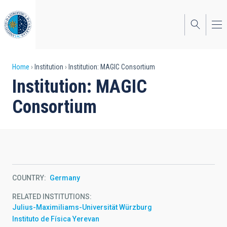
Skip
to
main
content
Breadcrumb
Home
Institution
Institution: MAGIC Consortium
Institution: MAGIC
Consortium
COUNTRY
Germany
RELATED INSTITUTIONS
Julius-Maximiliams-Universität Würzburg
Instituto de Física Yerevan