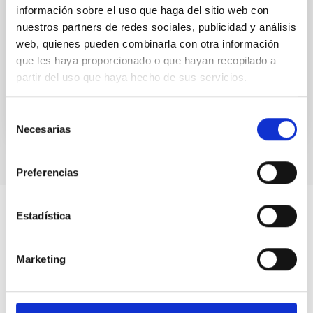
Extremadura
información sobre el uso que haga del sitio web con
nuestros partners de redes sociales, publicidad y análisis
La noche del 12 al 13 de agosto, el canal sky-live.tv se
web, quienes pueden combinarla con otra información
desplazará hasta Extremadura para retransmitir el
máximo de las Perseidas 2023 desde el Centro...
que les haya proporcionado o que hayan recopilado a
partir del uso que haya hecho de sus servicios.
Selección
Necesarias
de
consentimiento
Preferencias
Estadística
Marketing