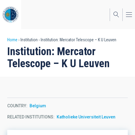
Skip
to
main
content
Breadcrumb
Home
Institution
Institution: Mercator Telescope – K U Leuven
Institution: Mercator
Telescope – K U Leuven
COUNTRY
Belgium
RELATED INSTITUTIONS
Katholieke Universiteit Leuven