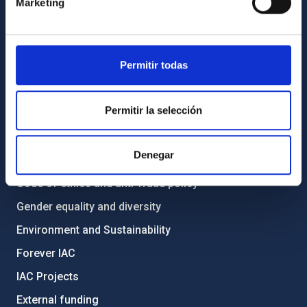
How to get to the IAC
Marketing
List of personnel
Library
Permitir todas
General register
ABOUT THE IAC
Permitir la selección
Legislation
Denegar
Transparency
Code of ethics and anti-fraud policy
Gender equality and diversity
Environment and Sustainability
Forever IAC
IAC Projects
External funding