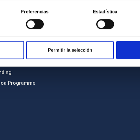
ncy
Privacy policy
Preferencias
Estadística
ics and anti-fraud policy
Legal notice
lity and diversity
Cookies policy
 and Sustainability
Accessibility
Permitir la selección
C
ts
nding
hoa Programme
s