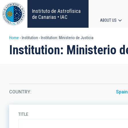
Skip
to
Instituto de Astrofísica
main
de Canarias • IAC
ABOUT US
content
Main
Breadcrumb
Home
Institution
Institution: Ministerio de Justicia
navigat
Institution: Ministerio d
COUNTRY
Spain
TITLE