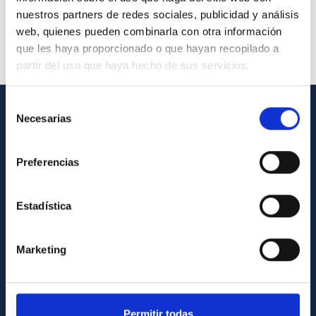
nuestros partners de redes sociales, publicidad y análisis
web, quienes pueden combinarla con otra información
que les haya proporcionado o que hayan recopilado a
partir del uso que haya hecho de sus servicios.
Selección
Necesarias
de
GENERAL INFORMATION
consentimiento
Contact
Preferencias
How to get to the IAC
List of personnel
Estadística
Library
Marketing
General register
ABOUT THE IAC
Permitir todas