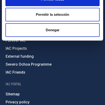
Legislation
Transparency
Permitir la selección
Code of ethics and anti-fraud policy
Gender equality and diversity
Denegar
Environment and Sustainability
Forever IAC
IAC Projects
External funding
Severo Ochoa Programme
IAC Friends
IAC PORTAL
Sitemap
Privacy policy