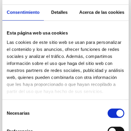
Llevar a cabo la asignación por la SGAD al IAC de 115
equipos portátiles y/o separables, adquiridos por
Consentimiento
Detalles
Acerca de las cookies
aquella con cargo al Fondo de Recuperación Next...
Esta página web usa cookies
Las cookies de este sitio web se usan para personalizar
el contenido y los anuncios, ofrecer funciones de redes
sociales y analizar el tráfico. Además, compartimos
información sobre el uso que haga del sitio web con
AGREEMENT
nuestros partners de redes sociales, publicidad y análisis
Convenio segundo entre la Secretaría
web, quienes pueden combinarla con otra información
General de Administración Digital y el
que les haya proporcionado o que hayan recopilado a
Instituto de Astrofísica de Canarias, para la
partir del uso que haya hecho de sus servicios.
asignación de equipos portátiles y/o
separables dentro de la Iniciativa «Puesto
Selección
de Trabajo Inteligente», en el marco del
Necesarias
de
PRTR
consentimiento
Llevar a cabo la asignación por la SGAD al IAC de 25