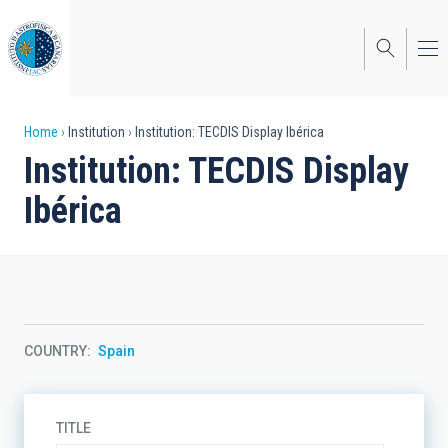
Skip
to
main
content
Breadcrumb
Home
Institution
Institution: TECDIS Display Ibérica
Institution: TECDIS Display
Ibérica
COUNTRY
Spain
TITLE