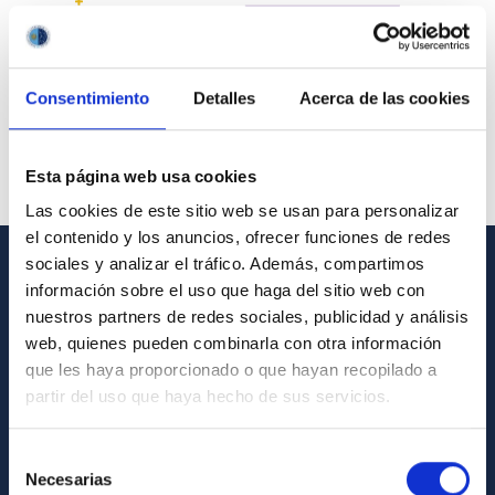
Consentimiento
Detalles
Acerca de las cookies
Esta página web usa cookies
Las cookies de este sitio web se usan para personalizar
el contenido y los anuncios, ofrecer funciones de redes
sociales y analizar el tráfico. Además, compartimos
información sobre el uso que haga del sitio web con
GENERAL INFORMATION
nuestros partners de redes sociales, publicidad y análisis
Contact
web, quienes pueden combinarla con otra información
que les haya proporcionado o que hayan recopilado a
How to get to the IAC
partir del uso que haya hecho de sus servicios.
List of personnel
Library
Selección
Necesarias
de
General register