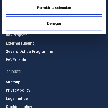
Code of ethics and anti-fraud policy
Permitir la selección
Gender equality and diversity
Environment and Sustainability
Denegar
Forever IAC
IAC Projects
External funding
Severo Ochoa Programme
IAC Friends
IAC PORTAL
Sitemap
Privacy policy
Legal notice
Cookies policy