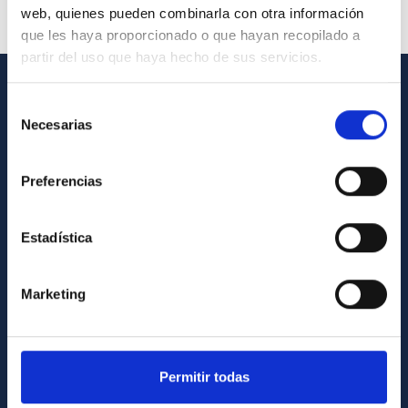
web, quienes pueden combinarla con otra información
que les haya proporcionado o que hayan recopilado a
partir del uso que haya hecho de sus servicios.
Selección
GENERAL INFORMATION
Necesarias
de
Contact
consentimiento
How to get to the IAC
Preferencias
List of personnel
Estadística
Library
General register
Marketing
ABOUT THE IAC
Legislation
Permitir todas
Transparency