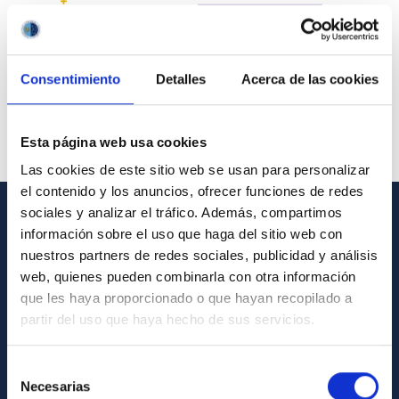
Consentimiento
Detalles
Acerca de las cookies
Esta página web usa cookies
Las cookies de este sitio web se usan para personalizar
el contenido y los anuncios, ofrecer funciones de redes
sociales y analizar el tráfico. Además, compartimos
información sobre el uso que haga del sitio web con
GENERAL INFORMATION
nuestros partners de redes sociales, publicidad y análisis
Contact
web, quienes pueden combinarla con otra información
que les haya proporcionado o que hayan recopilado a
How to get to the IAC
partir del uso que haya hecho de sus servicios.
List of personnel
Library
Selección
Necesarias
de
General register