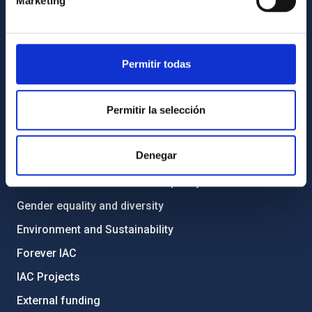
Marketing
List of personnel
Library
Permitir todas
General register
ABOUT THE IAC
Permitir la selección
Legislation
Denegar
Transparency
Code of ethics and anti-fraud policy
Gender equality and diversity
Environment and Sustainability
Forever IAC
IAC Projects
External funding