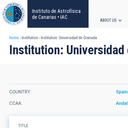
Skip
to
Instituto de Astrofísica
main
de Canarias • IAC
ABOUT US
content
Main
Breadcrumb
Home
Institution
Institution: Universidad de Granada
navigat
Institution: Universida
COUNTRY
Spain
CCAA
Andal
TITLE