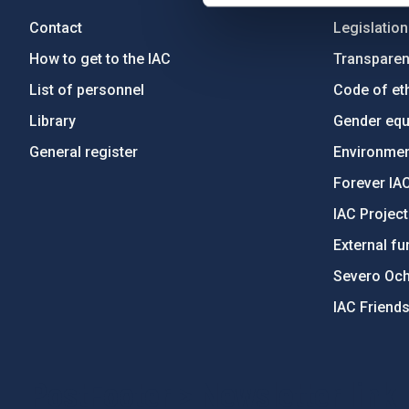
Contact
Legislation
How to get to the IAC
Transpare
List of personnel
Code of eth
Library
Gender equa
General register
Environment
Forever IA
IAC Projec
External fu
Severo Oc
IAC Friend
PostFooter > Newsletter link