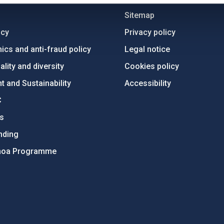
Sitemap
ncy
Privacy policy
ics and anti-fraud policy
Legal notice
lity and diversity
Cookies policy
 and Sustainability
Accessibility
C
ts
nding
hoa Programme
s