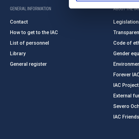
GENERAL INFORMATION
ABOUT THE IA
Contact
Legislation
How to get to the IAC
Transpare
List of personnel
Code of eth
Library
Gender equa
General register
Environment
Forever IA
IAC Projec
External fu
Severo Oc
IAC Friend