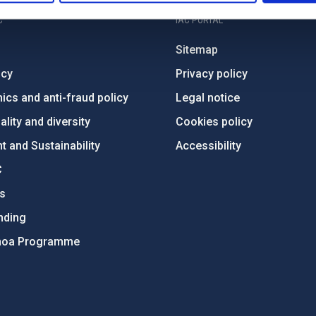
C
IAC PORTAL
Sitemap
ncy
Privacy policy
ics and anti-fraud policy
Legal notice
lity and diversity
Cookies policy
 and Sustainability
Accessibility
C
ts
nding
hoa Programme
s