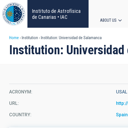
Skip
to
Instituto de Astrofísica
main
de Canarias • IAC
ABOUT US
content
Main
Breadcrumb
Home
Institution
Institution: Universidad de Salamanca
navigat
Institution: Universida
ACRONYM
USAL
URL
http:
COUNTRY
Spain