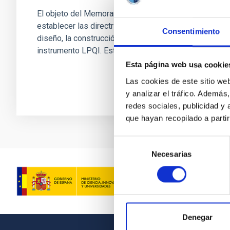
El objeto del Memorando de Entendimiento es
establecer las directrices generales para el
Consentimiento
diseño, la construcción y la operación del
instrumento LPQI. Este MoU...
Esta página web usa cookie
Las cookies de este sitio we
y analizar el tráfico. Ademá
redes sociales, publicidad y
que hayan recopilado a parti
Selección
Necesarias
de
consentimiento
Denegar