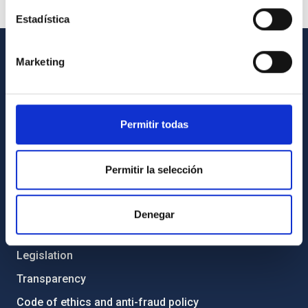
Estadística
Marketing
GENERAL INFORMATION
Contact
How to get to the IAC
Permitir todas
List of personnel
Library
Permitir la selección
General register
Denegar
ABOUT THE IAC
Legislation
Transparency
Code of ethics and anti-fraud policy