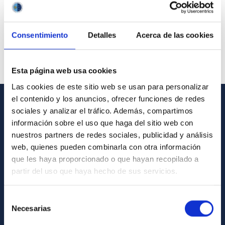
Consentimiento
Detalles
Acerca de las cookies
Esta página web usa cookies
Las cookies de este sitio web se usan para personalizar
el contenido y los anuncios, ofrecer funciones de redes
sociales y analizar el tráfico. Además, compartimos
GENERAL INFORMATION
información sobre el uso que haga del sitio web con
Contact
nuestros partners de redes sociales, publicidad y análisis
web, quienes pueden combinarla con otra información
How to get to the IAC
que les haya proporcionado o que hayan recopilado a
List of personnel
partir del uso que haya hecho de sus servicios.
Library
Selección
General register
Necesarias
de
consentimiento