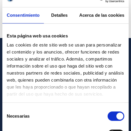
Consentimiento
Detalles
Acerca de las cookies
Esta página web usa cookies
Las cookies de este sitio web se usan para personalizar
el contenido y los anuncios, ofrecer funciones de redes
GENERAL INFORMATION
sociales y analizar el tráfico. Además, compartimos
información sobre el uso que haga del sitio web con
Contact
nuestros partners de redes sociales, publicidad y análisis
How to get to the IAC
web, quienes pueden combinarla con otra información
que les haya proporcionado o que hayan recopilado a
List of personnel
partir del uso que haya hecho de sus servicios.
Library
General register
Selección
Necesarias
de
ABOUT THE IAC
consentimiento