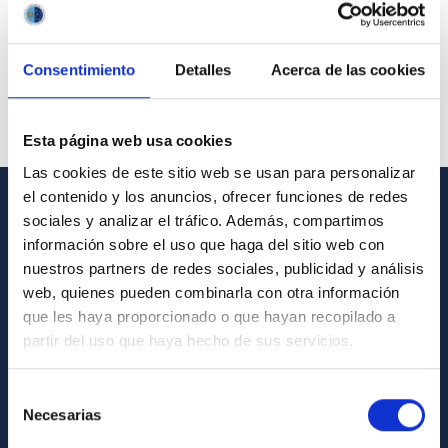
Consentimiento
Detalles
Acerca de las cookies
Esta página web usa cookies
Las cookies de este sitio web se usan para personalizar
el contenido y los anuncios, ofrecer funciones de redes
sociales y analizar el tráfico. Además, compartimos
GENERAL INFORMATION
información sobre el uso que haga del sitio web con
Contact
nuestros partners de redes sociales, publicidad y análisis
web, quienes pueden combinarla con otra información
How to get to the IAC
que les haya proporcionado o que hayan recopilado a
List of personnel
partir del uso que haya hecho de sus servicios.
Library
Selección
General register
Necesarias
de
consentimiento