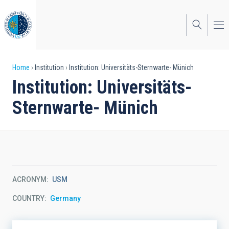
Skip
to
main
content
Breadcrumb
Home
Institution
Institution: Universitäts-Sternwarte- Münich
Institution: Universitäts-
Sternwarte- Münich
ACRONYM
USM
COUNTRY
Germany