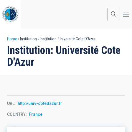
Skip
to
main
content
Breadcrumb
Home
Institution
Institution: Université Cote D'Azur
Institution: Université Cote
D'Azur
URL
http://univ-cotedazur.fr
COUNTRY
France