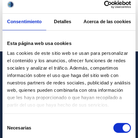
Consentimiento
Detalles
Acerca de las cookies
Esta página web usa cookies
Las cookies de este sitio web se usan para personalizar
el contenido y los anuncios, ofrecer funciones de redes
sociales y analizar el tráfico. Además, compartimos
GENERAL INFORMATION
información sobre el uso que haga del sitio web con
Contact
nuestros partners de redes sociales, publicidad y análisis
web, quienes pueden combinarla con otra información
How to get to the IAC
que les haya proporcionado o que hayan recopilado a
List of personnel
partir del uso que haya hecho de sus servicios.
Library
Selección
General register
Necesarias
de
consentimiento