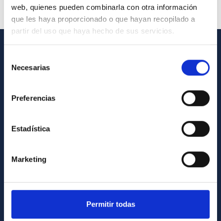
web, quienes pueden combinarla con otra información
que les haya proporcionado o que hayan recopilado a
partir del uso que haya hecho de sus servicios.
Selección
GENERAL INFORMATION
Necesarias
de
Contact
consentimiento
How to get to the IAC
Preferencias
List of personnel
Estadística
Library
General register
Marketing
ABOUT THE IAC
Legislation
Permitir todas
Transparency