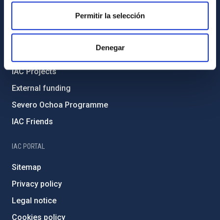
Code of ethics and anti-fraud policy
Permitir la selección
Gender equality and diversity
Environment and Sustainability
Denegar
Forever IAC
IAC Projects
External funding
Severo Ochoa Programme
IAC Friends
IAC PORTAL
Sitemap
Privacy policy
Legal notice
Cookies policy