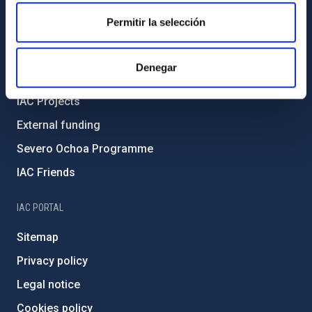
Code of ethics and anti-fraud policy
Permitir la selección
Gender equality and diversity
Environment and Sustainability
Denegar
Forever IAC
IAC Projects
External funding
Severo Ochoa Programme
IAC Friends
IAC PORTAL
Sitemap
Privacy policy
Legal notice
Cookies policy