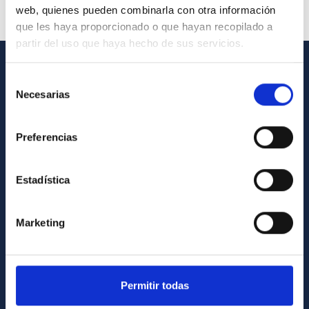
web, quienes pueden combinarla con otra información
que les haya proporcionado o que hayan recopilado a
partir del uso que haya hecho de sus servicios.
Selección
GENERAL INFORMATION
Necesarias
de
Contact
consentimiento
How to get to the IAC
Preferencias
List of personnel
Estadística
Library
General register
Marketing
ABOUT THE IAC
Legislation
Permitir todas
Transparency