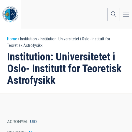
Skip
to
main
content
Breadcrumb
Home
Institution
Institution: Universitetet i Oslo- Institutt for
Teoretisk Astrofysikk
Institution: Universitetet i
Oslo- Institutt for Teoretisk
Astrofysikk
ACRONYM
UIO