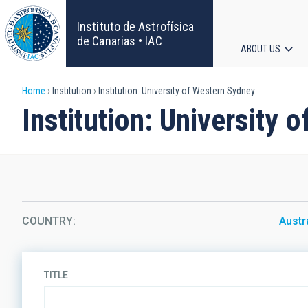
Skip
to
Instituto de Astrofísica
main
de Canarias • IAC
ABOUT US
content
Main
Breadcrumb
Home
Institution
Institution: University of Western Sydney
navigat
Institution: University 
COUNTRY
Austr
TITLE