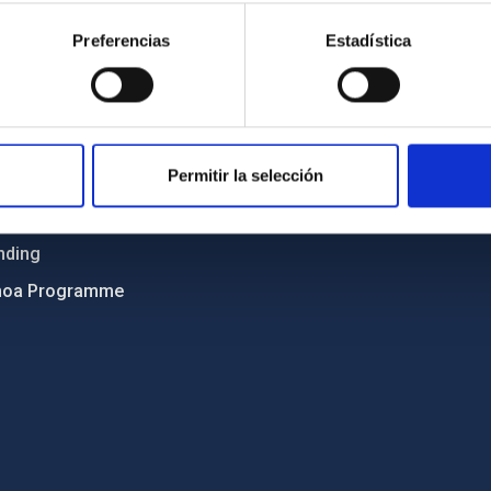
ncy
Privacy policy
Preferencias
Estadística
ics and anti-fraud policy
Legal notice
lity and diversity
Cookies policy
 and Sustainability
Accessibility
Permitir la selección
C
ts
nding
hoa Programme
s