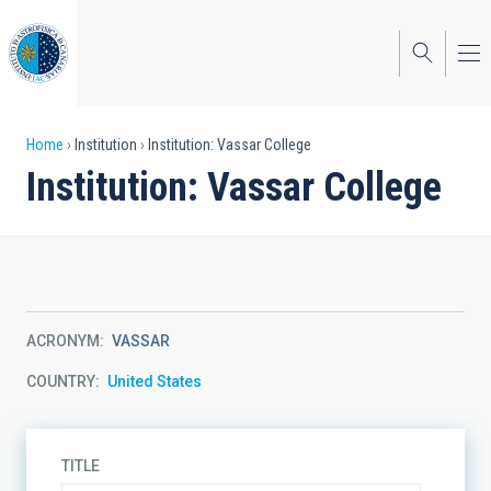
Skip
to
main
content
Breadcrumb
Home
Institution
Institution: Vassar College
Institution: Vassar College
ACRONYM
VASSAR
COUNTRY
United States
TITLE