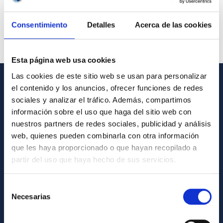
Consentimiento
Detalles
Acerca de las cookies
Esta página web usa cookies
Las cookies de este sitio web se usan para personalizar
el contenido y los anuncios, ofrecer funciones de redes
GENERAL INFORMATION
sociales y analizar el tráfico. Además, compartimos
información sobre el uso que haga del sitio web con
Contact
nuestros partners de redes sociales, publicidad y análisis
How to get to the IAC
web, quienes pueden combinarla con otra información
List of personnel
que les haya proporcionado o que hayan recopilado a
partir del uso que haya hecho de sus servicios.
Library
General register
Selección
Necesarias
de
ABOUT THE IAC
consentimiento