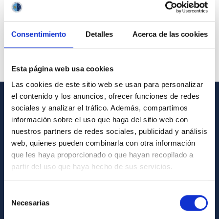
Consentimiento
Detalles
Acerca de las cookies
Esta página web usa cookies
Las cookies de este sitio web se usan para personalizar
el contenido y los anuncios, ofrecer funciones de redes
sociales y analizar el tráfico. Además, compartimos
GENERAL INFORMATION
información sobre el uso que haga del sitio web con
Contact
nuestros partners de redes sociales, publicidad y análisis
web, quienes pueden combinarla con otra información
How to get to the IAC
que les haya proporcionado o que hayan recopilado a
List of personnel
partir del uso que haya hecho de sus servicios.
Library
Selección
General register
Necesarias
de
consentimiento