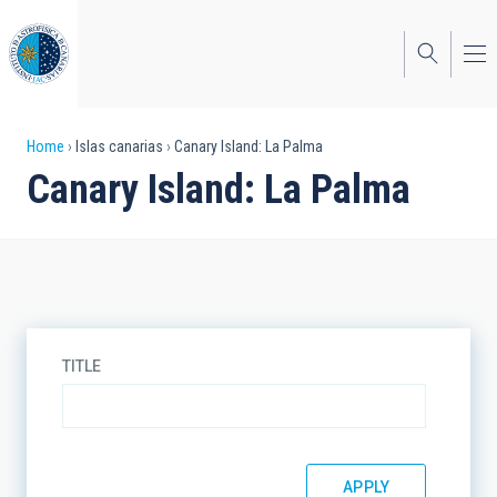
Skip
to
main
content
Breadcrumb
Home
Islas canarias
Canary Island: La Palma
Canary Island: La Palma
TITLE