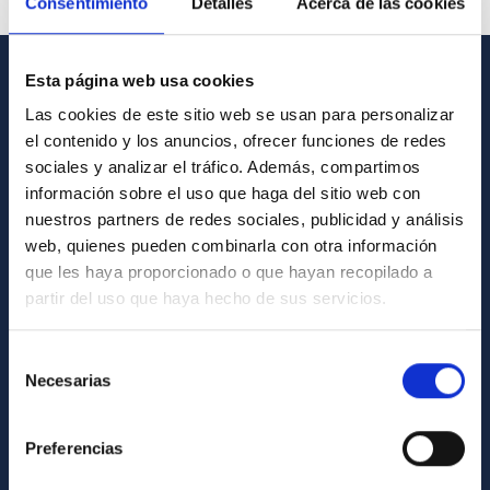
Consentimiento
Detalles
Acerca de las cookies
Esta página web usa cookies
GENERAL INFORMATION
Las cookies de este sitio web se usan para personalizar
el contenido y los anuncios, ofrecer funciones de redes
Contact
sociales y analizar el tráfico. Además, compartimos
How to get to the IAC
información sobre el uso que haga del sitio web con
List of personnel
nuestros partners de redes sociales, publicidad y análisis
web, quienes pueden combinarla con otra información
Library
que les haya proporcionado o que hayan recopilado a
General register
partir del uso que haya hecho de sus servicios.
ABOUT THE IAC
Selección
Necesarias
de
Legislation
consentimiento
Transparency
Preferencias
Code of ethics and anti-fraud policy