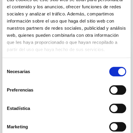
procesos...
el contenido y los anuncios, ofrecer funciones de redes
sociales y analizar el tráfico. Además, compartimos
información sobre el uso que haga del sitio web con
nuestros partners de redes sociales, publicidad y análisis
web, quienes pueden combinarla con otra información
que les haya proporcionado o que hayan recopilado a
partir del uso que haya hecho de sus servicios.
JOB
Selección
PS-2020-073-TÉCNICOS SUPERIORES
Necesarias
de
ESPECIALIZADOS-OPIS-4 PLAZAS DE
consentimiento
FUNCIONARIOS
Preferencias
Resolución de 16 de diciembre de 2020, de la
Subsecretaría, por la que se convoca proceso
selectivo para el ingreso, por el sistema general de
Estadística
acceso libre, en...
Marketing