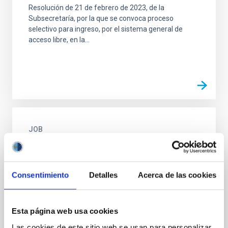
Resolución de 21 de febrero de 2023, de la
Subsecretaría, por la que se convoca proceso
selectivo para ingreso, por el sistema general de
acceso libre, en la...
JOB
OEP Científicos Titulares de los
Organismos Públicos de Investigación -
Acceso Libre - Código Proceso Selectivo
Consentimiento
Detalles
Acerca de las cookies
PS-2025-102
Resolución de 1 de julio de 2026, de la Subsecretaría,
Esta página web usa cookies
por la que se declara inhábil el mes de agosto de
2026 a efectos de cómputo de plazos en los
Las cookies de este sitio web se usan para personalizar