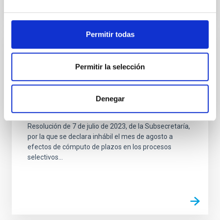
Permitir todas
JOB
Permitir la selección
PS-2022-070 ESCALA DE CIENTÍFICOS
TITULARES DE LOS ORGANISMOS
PÚBLICOS DE INVESTIGACIÓN - ACCESO
Denegar
LIBRE
Resolución de 7 de julio de 2023, de la Subsecretaría,
por la que se declara inhábil el mes de agosto a
efectos de cómputo de plazos en los procesos
selectivos...