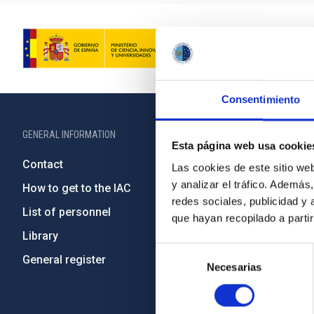
Consentimiento
GENERAL INFORMATION
ABOUT THE IA
Esta página web usa cookie
Contact
Legislation
Las cookies de este sitio we
y analizar el tráfico. Ademá
How to get to the IAC
Transpare
redes sociales, publicidad y
List of personnel
Code of eth
que hayan recopilado a parti
Library
Gender equa
Selección
General register
Environment
Necesarias
de
Forever IA
consentimiento
IAC Projec