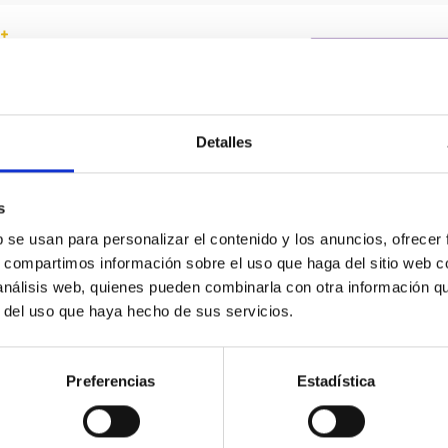
Detalles
C
IAC PORTAL
s
Sitemap
b se usan para personalizar el contenido y los anuncios, ofrecer
s, compartimos información sobre el uso que haga del sitio web 
ncy
Privacy policy
 análisis web, quienes pueden combinarla con otra información q
ics and anti-fraud policy
Legal notice
r del uso que haya hecho de sus servicios.
lity and diversity
Cookies policy
 and Sustainability
Accessibility
Preferencias
Estadística
C
ts