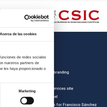
Acerca de las cookies
OTHER LINKS
Employment
 funciones de redes sociales
con nuestros partners de
Tenders
ue les haya proporcionado o
Institutional branding
RSS
Electronic services site
Marketing
Ethics channel
Condolences for Francisco Sánchez