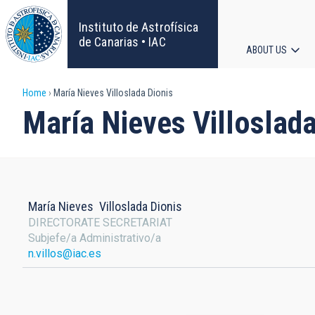
Skip
to
Instituto de Astrofísica
main
de Canarias • IAC
ABOUT US
content
Main
Breadcrumb
Home
María Nieves Villoslada Dionis
navigat
María Nieves Villoslada
María Nieves
Villoslada Dionis
DIRECTORATE SECRETARIAT
Subjefe/a Administrativo/a
n.villos@iac.es