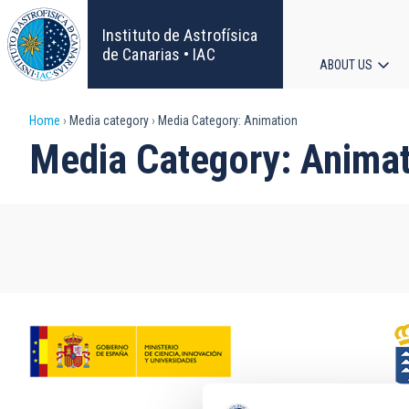
Skip
to
Instituto de Astrofísica
main
de Canarias • IAC
ABOUT US
content
Main
Breadcrumb
Home
Media category
Media Category: Animation
navigat
Media Category: Anima