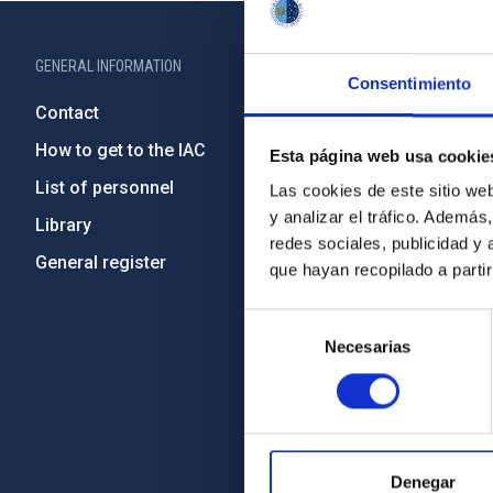
GENERAL INFORMATION
ABOUT THE IA
Consentimiento
Contact
Legislation
How to get to the IAC
Transpare
Esta página web usa cookie
List of personnel
Code of eth
Las cookies de este sitio we
y analizar el tráfico. Ademá
Library
Gender equa
redes sociales, publicidad y
General register
Environment
que hayan recopilado a parti
Forever IA
Selección
IAC Projec
Necesarias
de
External fu
consentimiento
Severo Oc
IAC Friend
Denegar