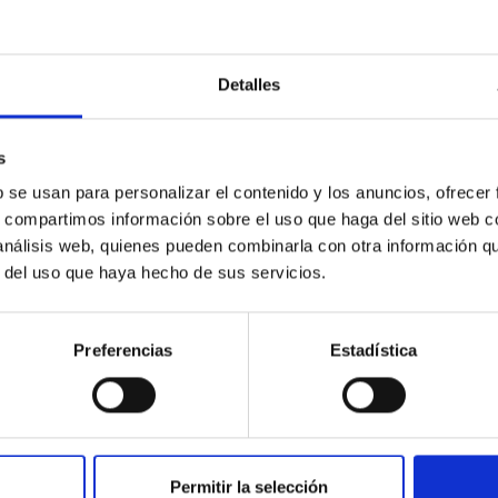
C
IAC PORTAL
Detalles
Sitemap
ncy
Privacy policy
s
ics and anti-fraud policy
Legal notice
b se usan para personalizar el contenido y los anuncios, ofrecer
s, compartimos información sobre el uso que haga del sitio web 
lity and diversity
Cookies policy
 análisis web, quienes pueden combinarla con otra información q
 and Sustainability
Accessibility
r del uso que haya hecho de sus servicios.
C
ts
Preferencias
Estadística
nding
hoa Programme
s
Permitir la selección