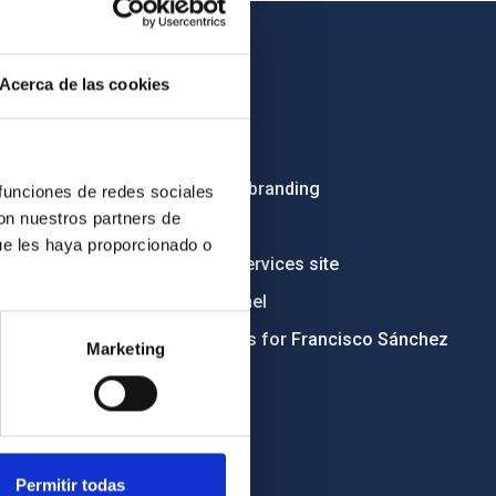
OTHER LINKS
Acerca de las cookies
Employment
Tenders
Institutional branding
 funciones de redes sociales
con nuestros partners de
RSS
ue les haya proporcionado o
Electronic services site
Ethics channel
Condolences for Francisco Sánchez
Marketing
Permitir todas