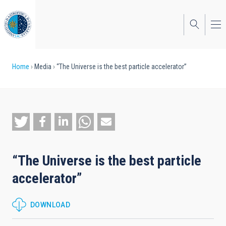
Skip
to
main
content
Breadcrumb
Home
Media
“The Universe is the best particle accelerator”
“The Universe is the best particle
accelerator”
DOWNLOAD