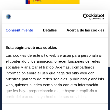
Consentimiento
Detalles
Acerca de las cookies
Esta página web usa cookies
Las cookies de este sitio web se usan para personalizar
el contenido y los anuncios, ofrecer funciones de redes
sociales y analizar el tráfico. Además, compartimos
información sobre el uso que haga del sitio web con
nuestros partners de redes sociales, publicidad y análisis
GENERAL INFORMATION
web, quienes pueden combinarla con otra información
que les haya proporcionado o que hayan recopilado a
Contact
partir del uso que haya hecho de sus servicios.
How to get to the IAC
List of personnel
Selección