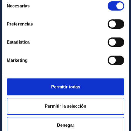
Necesarias
de
Library
consentimiento
General register
Preferencias
ABOUT THE IAC
Estadística
Legislation
Transparency
Marketing
Code of ethics and anti-fraud policy
Gender equality and diversity
Environment and Sustainability
Permitir todas
Forever IAC
IAC Projects
Permitir la selección
External funding
Severo Ochoa Programme
Denegar