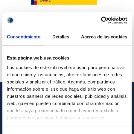
Consentimiento
Detalles
Acerca de las cookies
Esta página web usa cookies
Las cookies de este sitio web se usan para personalizar
el contenido y los anuncios, ofrecer funciones de redes
sociales y analizar el tráfico. Además, compartimos
información sobre el uso que haga del sitio web con
nuestros partners de redes sociales, publicidad y análisis
GENERAL INFORMATION
web, quienes pueden combinarla con otra información
que les haya proporcionado o que hayan recopilado a
Contact
partir del uso que haya hecho de sus servicios.
How to get to the IAC
List of personnel
Selección