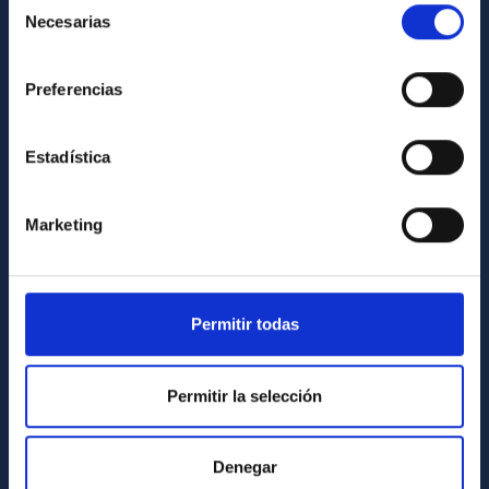
Necesarias
de
Library
consentimiento
General register
Preferencias
ABOUT THE IAC
Estadística
Legislation
Transparency
Marketing
Code of ethics and anti-fraud policy
Gender equality and diversity
Environment and Sustainability
Permitir todas
Forever IAC
IAC Projects
Permitir la selección
External funding
Severo Ochoa Programme
Denegar