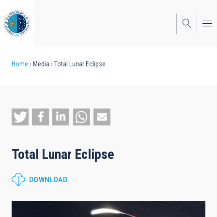
Skip
to
main
content
Breadcrumb
Home
Media
Total Lunar Eclipse
Total Lunar Eclipse
DOWNLOAD