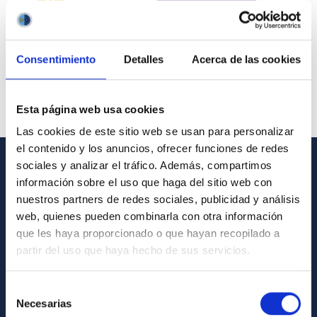
Consentimiento
Detalles
Acerca de las cookies
Esta página web usa cookies
Las cookies de este sitio web se usan para personalizar
el contenido y los anuncios, ofrecer funciones de redes
sociales y analizar el tráfico. Además, compartimos
GENERAL INFORMATION
información sobre el uso que haga del sitio web con
nuestros partners de redes sociales, publicidad y análisis
Contact
web, quienes pueden combinarla con otra información
How to get to the IAC
que les haya proporcionado o que hayan recopilado a
partir del uso que haya hecho de sus servicios.
List of personnel
Library
Selección
Necesarias
General register
de