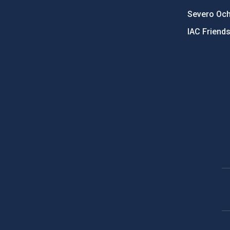
Severo Oc
IAC Friend
PostFooter > Newsletter link