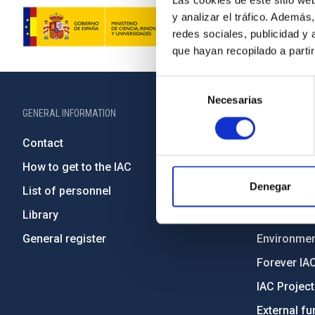
Las cookies de este sitio we
y analizar el tráfico. Ademá
redes sociales, publicidad y
que hayan recopilado a parti
Selección
Necesarias
de
GENERAL INFORMATION
ABOUT THE IA
consentimiento
Contact
Legislation
How to get to the IAC
Transpare
Denegar
List of personnel
Code of eth
Library
Gender equa
General register
Environment
Forever IA
IAC Projec
External fu