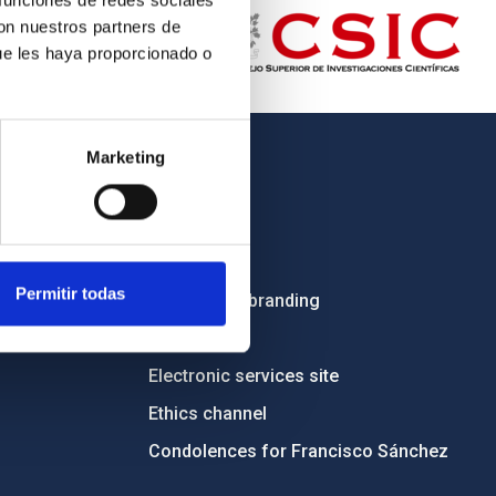
 funciones de redes sociales
con nuestros partners de
ue les haya proporcionado o
Marketing
OTHER LINKS
Employment
Tenders
Permitir todas
Institutional branding
RSS
Electronic services site
Ethics channel
Condolences for Francisco Sánchez