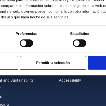
b se usan para personalizar el contenido y los anuncios, ofrecer
s, compartimos información sobre el uso que haga del sitio web 
 análisis web, quienes pueden combinarla con otra información q
r del uso que haya hecho de sus servicios.
Preferencias
Estadística
C
IAC PORTAL
Sitemap
ncy
Privacy policy
Permitir la selección
ics and anti-fraud policy
Legal notice
lity and diversity
Cookies policy
 and Sustainability
Accessibility
C
ts
nding