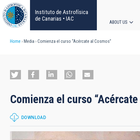
Skip
to
Instituto de Astrofísica
main
de Canarias • IAC
ABOUT US
content
Main
Breadcrumb
Home
Media
Comienza el curso “Acércate al Cosmos”
navigat
Comienza el curso “Acércate
DOWNLOAD