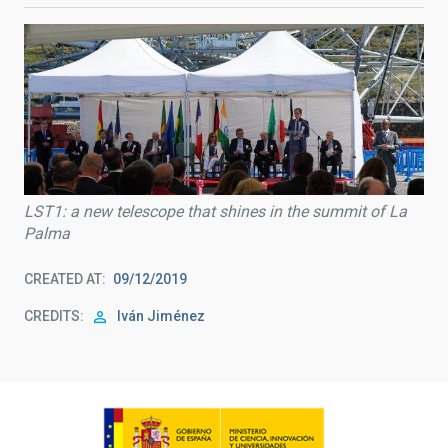
LST1: a new telescope that shines in the summit of La
Palma
CREATED AT
09/12/2019
CREDITS
Iván Jiménez