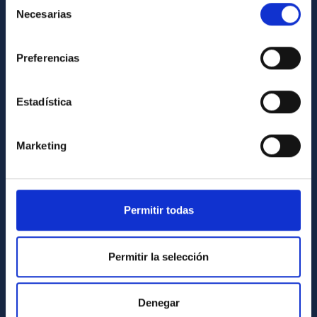
Necesarias
de
Library
consentimiento
General register
Preferencias
ABOUT THE IAC
Estadística
Legislation
Transparency
Marketing
Code of ethics and anti-fraud policy
Gender equality and diversity
Environment and Sustainability
Permitir todas
Forever IAC
IAC Projects
Permitir la selección
External funding
Severo Ochoa Programme
Denegar