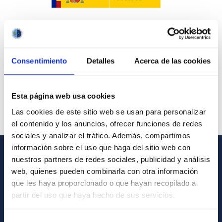
Consentimiento
Detalles
Acerca de las cookies
Esta página web usa cookies
Las cookies de este sitio web se usan para personalizar
el contenido y los anuncios, ofrecer funciones de redes
sociales y analizar el tráfico. Además, compartimos
información sobre el uso que haga del sitio web con
nuestros partners de redes sociales, publicidad y análisis
GENERAL INFORMATION
web, quienes pueden combinarla con otra información
que les haya proporcionado o que hayan recopilado a
Contact
partir del uso que haya hecho de sus servicios.
How to get to the IAC
List of personnel
Selección