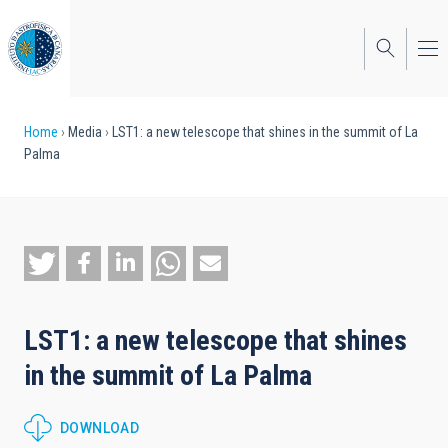
Skip
to
main
content
Breadcrumb
Home
Media
LST1: a new telescope that shines in the summit of La
Palma
LST1: a new telescope that shines
in the summit of La Palma
DOWNLOAD