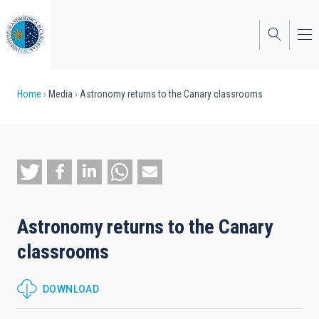
Skip
to
main
content
Breadcrumb
Home
Media
Astronomy returns to the Canary classrooms
Astronomy returns to the Canary
classrooms
DOWNLOAD