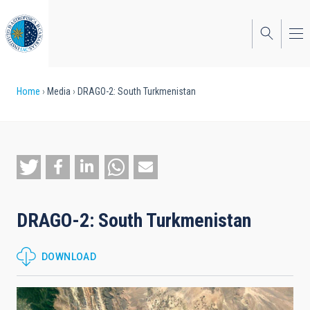
Skip
to
main
content
Breadcrumb
Home
Media
DRAGO-2: South Turkmenistan
DRAGO-2: South Turkmenistan
DOWNLOAD