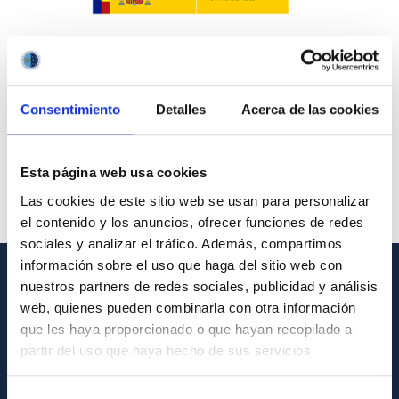
Consentimiento
Detalles
Acerca de las cookies
Esta página web usa cookies
Las cookies de este sitio web se usan para personalizar
el contenido y los anuncios, ofrecer funciones de redes
sociales y analizar el tráfico. Además, compartimos
información sobre el uso que haga del sitio web con
nuestros partners de redes sociales, publicidad y análisis
GENERAL INFORMATION
web, quienes pueden combinarla con otra información
que les haya proporcionado o que hayan recopilado a
Contact
partir del uso que haya hecho de sus servicios.
How to get to the IAC
List of personnel
Selección