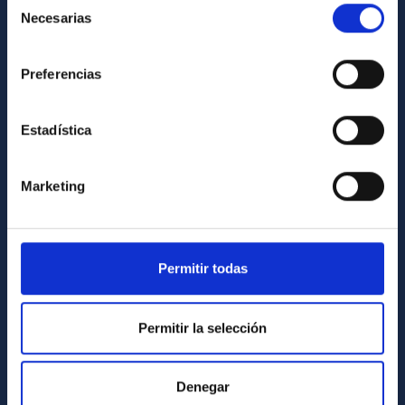
Necesarias
de
Library
consentimiento
General register
Preferencias
ABOUT THE IAC
Estadística
Legislation
Transparency
Marketing
Code of ethics and anti-fraud policy
Gender equality and diversity
Environment and Sustainability
Permitir todas
Forever IAC
IAC Projects
Permitir la selección
External funding
Severo Ochoa Programme
Denegar