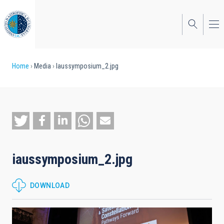
Skip
to
main
content
Breadcrumb
Home
Media
Iaussymposium_2.jpg
iaussymposium_2.jpg
DOWNLOAD