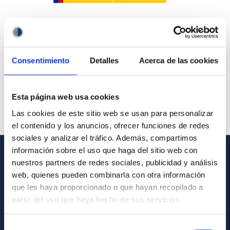
Consentimiento
Detalles
Acerca de las cookies
Esta página web usa cookies
Las cookies de este sitio web se usan para personalizar
el contenido y los anuncios, ofrecer funciones de redes
sociales y analizar el tráfico. Además, compartimos
información sobre el uso que haga del sitio web con
nuestros partners de redes sociales, publicidad y análisis
GENERAL INFORMATION
web, quienes pueden combinarla con otra información
Contact
que les haya proporcionado o que hayan recopilado a
partir del uso que haya hecho de sus servicios.
How to get to the IAC
List of personnel
Selección