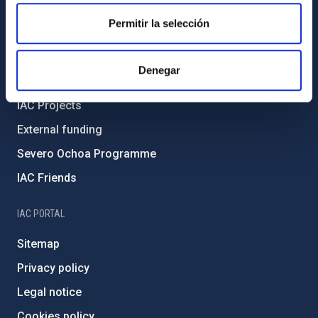
Code of ethics and anti-fraud policy
Permitir la selección
Gender equality and diversity
Environment and Sustainability
Denegar
Forever IAC
IAC Projects
External funding
Severo Ochoa Programme
IAC Friends
IAC PORTAL
Sitemap
Privacy policy
Legal notice
Cookies policy