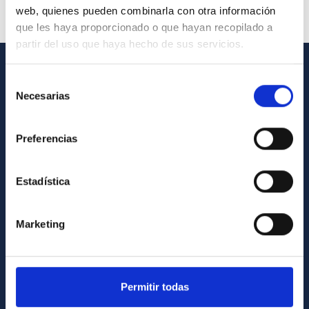
web, quienes pueden combinarla con otra información
que les haya proporcionado o que hayan recopilado a
partir del uso que haya hecho de sus servicios.
Selección
GENERAL INFORMATION
Necesarias
de
Contact
consentimiento
How to get to the IAC
Preferencias
List of personnel
Estadística
Library
General register
Marketing
ABOUT THE IAC
Legislation
Permitir todas
Transparency