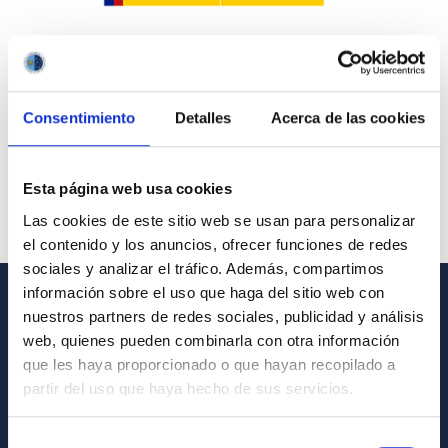
Consentimiento
Detalles
Acerca de las cookies
Esta página web usa cookies
Las cookies de este sitio web se usan para personalizar
el contenido y los anuncios, ofrecer funciones de redes
sociales y analizar el tráfico. Además, compartimos
información sobre el uso que haga del sitio web con
nuestros partners de redes sociales, publicidad y análisis
GENERAL INFORMATION
web, quienes pueden combinarla con otra información
Contact
que les haya proporcionado o que hayan recopilado a
partir del uso que haya hecho de sus servicios.
How to get to the IAC
List of personnel
Selección