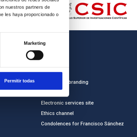
con nuestros partners de
ue les haya proporcionado o
Marketing
OTHER LINKS
Employment
Tenders
Permitir todas
Institutional branding
RSS
Electronic services site
Ethics channel
Condolences for Francisco Sánchez