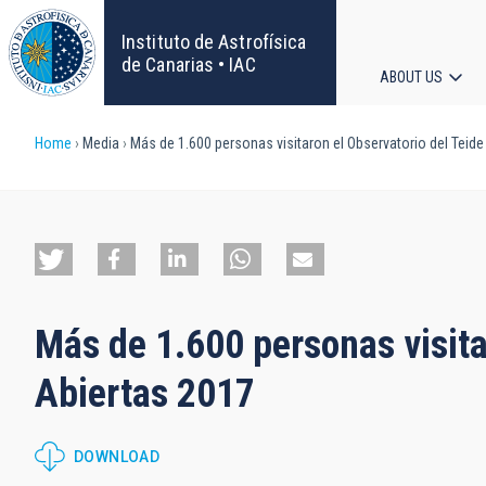
Skip
to
Instituto de Astrofísica
main
de Canarias • IAC
ABOUT US
content
Main
Breadcrumb
Home
Media
Más de 1.600 personas visitaron el Observatorio del Teid
navigat
Más de 1.600 personas visita
Abiertas 2017
DOWNLOAD