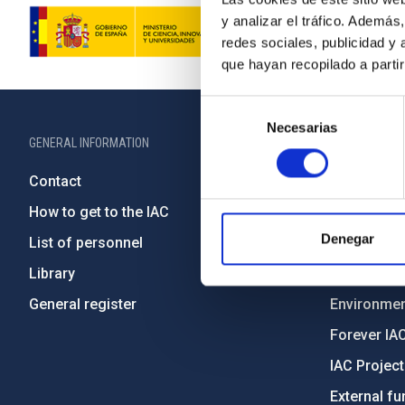
y analizar el tráfico. Ademá
redes sociales, publicidad y
que hayan recopilado a parti
Selección
Necesarias
de
GENERAL INFORMATION
ABOUT THE IA
consentimiento
Contact
Legislation
How to get to the IAC
Transpare
Denegar
List of personnel
Code of eth
Library
Gender equa
General register
Environment
Forever IA
IAC Projec
External fu