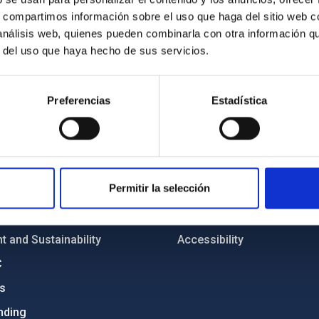
s, compartimos información sobre el uso que haga del sitio web 
 análisis web, quienes pueden combinarla con otra información q
r del uso que haya hecho de sus servicios.
Preferencias
Estadística
C
IAC PORTAL
Sitemap
ncy
Privacy policy
Permitir la selección
ics and anti-fraud policy
Legal notice
lity and diversity
Cookies policy
 and Sustainability
Accessibility
C
ts
nding