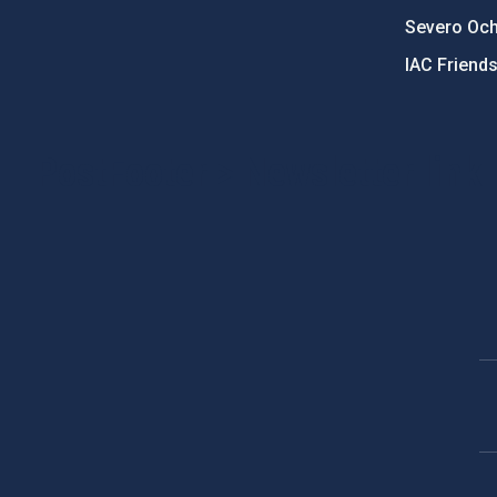
Severo Oc
IAC Friend
PostFooter > Newsletter link