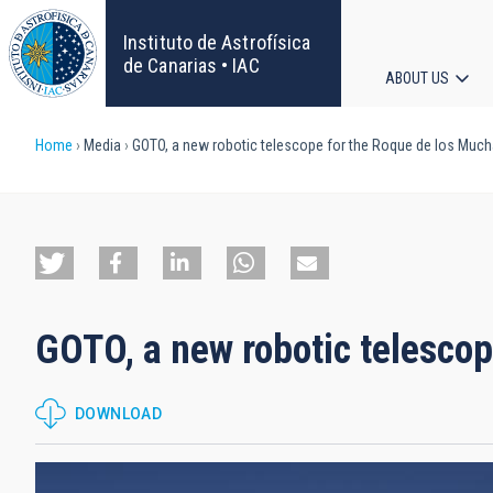
Skip
to
Instituto de Astrofísica
main
de Canarias • IAC
ABOUT US
content
Main
Breadcrumb
Home
Media
GOTO, a new robotic telescope for the Roque de los Muc
navigat
GOTO, a new robotic telesco
DOWNLOAD