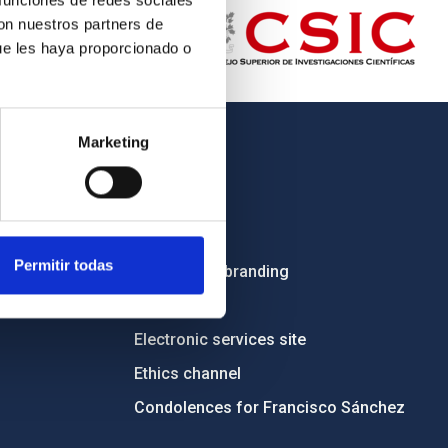
 funciones de redes sociales
con nuestros partners de
ue les haya proporcionado o
Marketing
OTHER LINKS
Employment
Tenders
Permitir todas
Institutional branding
RSS
Electronic services site
Ethics channel
Condolences for Francisco Sánchez