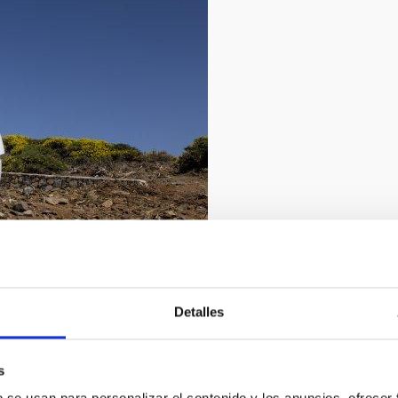
achos Observatory
2/2019
Detalles
aniel López
s