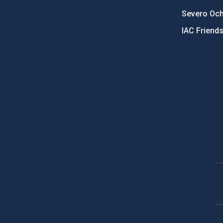
Severo Oc
IAC Friend
PostFooter > Newsletter link