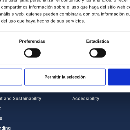
b se usan para personalizar el contenido y los anuncios, ofrecer
s, compartimos información sobre el uso que haga del sitio web 
 análisis web, quienes pueden combinarla con otra información q
r del uso que haya hecho de sus servicios.
Preferencias
Estadística
C
IAC PORTAL
Sitemap
ncy
Privacy policy
Permitir la selección
ics and anti-fraud policy
Legal notice
lity and diversity
Cookies policy
 and Sustainability
Accessibility
C
ts
nding