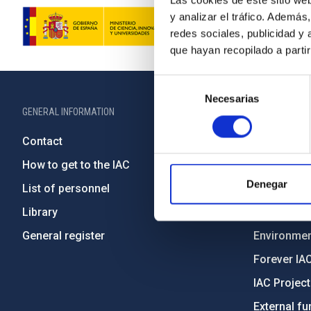
Las cookies de este sitio we
y analizar el tráfico. Ademá
redes sociales, publicidad y
que hayan recopilado a parti
Selección
Necesarias
de
GENERAL INFORMATION
ABOUT THE IA
consentimiento
Contact
Legislation
How to get to the IAC
Transpare
Denegar
List of personnel
Code of eth
Library
Gender equa
General register
Environment
Forever IA
IAC Projec
External fu