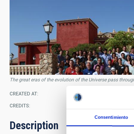
The great eras of the evolution of the Universe pass throu
CREATED AT
09/1
CREDITS
Consentimiento
Description