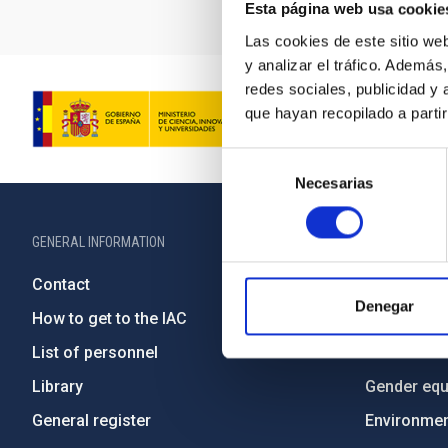
Esta página web usa cookie
Las cookies de este sitio we
y analizar el tráfico. Ademá
redes sociales, publicidad y
que hayan recopilado a parti
Selección
Necesarias
de
consentimiento
GENERAL INFORMATION
ABOUT THE IA
Contact
Legislation
Denegar
How to get to the IAC
Transpare
List of personnel
Code of eth
Library
Gender equa
General register
Environment