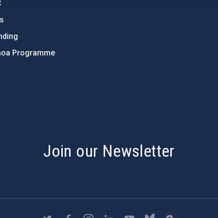
C
ts
nding
hoa Programme
s
Join our Newsletter