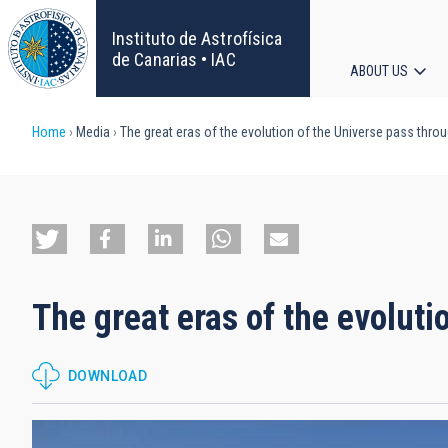
Skip
to
Instituto de Astrofísica
main
de Canarias • IAC
ABOUT US
content
Main
Breadcrumb
Home
Media
The great eras of the evolution of the Universe pass thro
navigat
The great eras of the evolut
DOWNLOAD