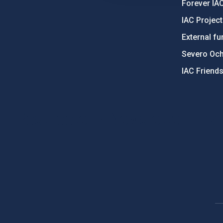
Forever IA
IAC Projec
External fu
Severo Oc
IAC Friend
PostFooter > Newsletter link