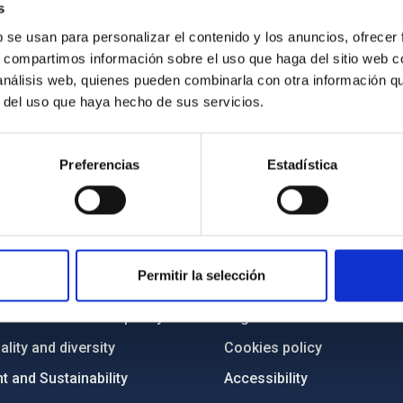
s
b se usan para personalizar el contenido y los anuncios, ofrecer
s, compartimos información sobre el uso que haga del sitio web 
 análisis web, quienes pueden combinarla con otra información q
r del uso que haya hecho de sus servicios.
Preferencias
Estadística
C
IAC PORTAL
Sitemap
Permitir la selección
ncy
Privacy policy
ics and anti-fraud policy
Legal notice
lity and diversity
Cookies policy
 and Sustainability
Accessibility