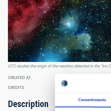
GTC studies the origin of the neutrino detected in the “Ice 
CREATED AT
09/1
CREDITS
Consentimiento
Description