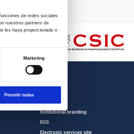
 funciones de redes sociales
con nuestros partners de
ue les haya proporcionado o
Marketing
OTHER LINKS
Employment
Permitir todas
Tenders
Institutional branding
RSS
Electronic services site