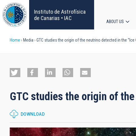
Skip
to
Instituto de Astrofísica
main
de Canarias • IAC
ABOUT US
content
Main
Breadcrumb
Home
Media
GTC studies the origin of the neutrino detected in the “Ice
navigat
GTC studies the origin of the
DOWNLOAD