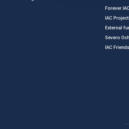
Forever IA
IAC Projec
External fu
Severo Oc
IAC Friend
PostFooter > Newsletter link