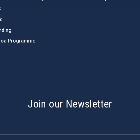
C
ts
nding
hoa Programme
s
Join our Newsletter