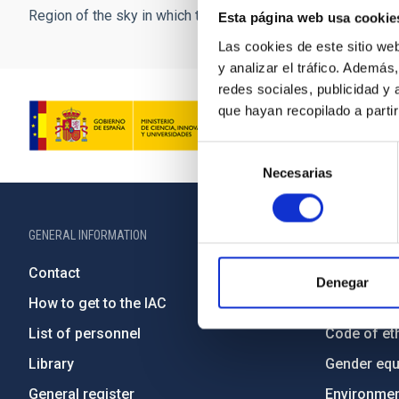
Region of the sky in which the neutrino emitting source is lo
Esta página web usa cookie
Las cookies de este sitio we
y analizar el tráfico. Ademá
redes sociales, publicidad y
que hayan recopilado a parti
Selección
Necesarias
de
consentimiento
GENERAL INFORMATION
ABOUT THE IA
Contact
Legislation
Denegar
How to get to the IAC
Transpare
List of personnel
Code of eth
Library
Gender equa
General register
Environment