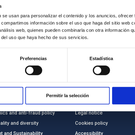
cated. Credit:
s
b se usan para personalizar el contenido y los anuncios, ofrecer
s, compartimos información sobre el uso que haga del sitio web 
 análisis web, quienes pueden combinarla con otra información q
r del uso que haya hecho de sus servicios.
Preferencias
Estadística
C
IAC PORTAL
Sitemap
Permitir la selección
ncy
Privacy policy
ics and anti-fraud policy
Legal notice
lity and diversity
Cookies policy
 and Sustainability
Accessibility