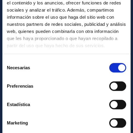
el contenido y los anuncios, ofrecer funciones de redes
General register
sociales y analizar el tráfico. Además, compartimos
información sobre el uso que haga del sitio web con
nuestros partners de redes sociales, publicidad y análisis
ABOUT THE IAC
web, quienes pueden combinarla con otra información
Legislation
que les haya proporcionado o que hayan recopilado a
partir del uso que haya hecho de sus servicios.
Transparency
Code of ethics and anti-fraud policy
Selección
Gender equality and diversity
Necesarias
de
consentimiento
Environment and Sustainability
Preferencias
Forever IAC
IAC Projects
Estadística
External funding
Severo Ochoa Programme
Marketing
IAC Friends