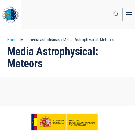
Skip
to
main
content
Breadcrumb
Home
Multimedia astrofisicas
Media Astrophysical: Meteors
Media Astrophysical:
Meteors