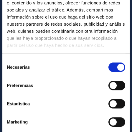
el contenido y los anuncios, ofrecer funciones de redes
General register
sociales y analizar el tráfico. Además, compartimos
información sobre el uso que haga del sitio web con
nuestros partners de redes sociales, publicidad y análisis
ABOUT THE IAC
web, quienes pueden combinarla con otra información
Legislation
que les haya proporcionado o que hayan recopilado a
partir del uso que haya hecho de sus servicios.
Transparency
Code of ethics and anti-fraud policy
Selección
Gender equality and diversity
Necesarias
de
consentimiento
Environment and Sustainability
Preferencias
Forever IAC
IAC Projects
Estadística
External funding
Severo Ochoa Programme
Marketing
IAC Friends