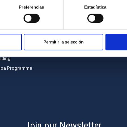
ncy
Privacy policy
Preferencias
Estadística
ics and anti-fraud policy
Legal notice
lity and diversity
Cookies policy
 and Sustainability
Accessibility
C
Permitir la selección
ts
nding
hoa Programme
s
Join our Newsletter