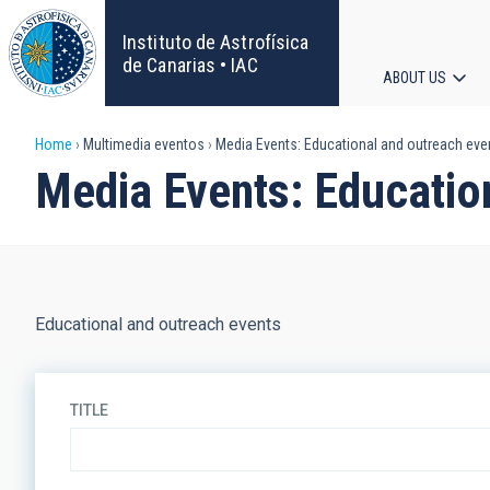
Skip
to
Instituto de Astrofísica
main
de Canarias • IAC
ABOUT US
content
Main
Breadcrumb
Home
Multimedia eventos
Media Events: Educational and outreach eve
navigat
Media Events: Educatio
Educational and outreach events
TITLE