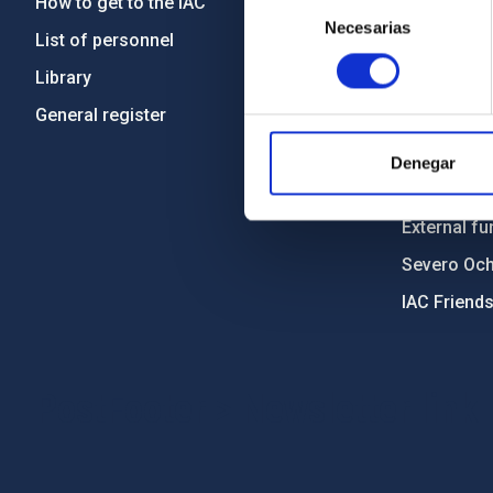
Selección
How to get to the IAC
Transpare
Necesarias
de
List of personnel
Code of eth
consentimiento
Library
Gender equa
General register
Environment
Forever IA
Denegar
IAC Projec
External fu
Severo Oc
IAC Friend
PostFooter > Newsletter link