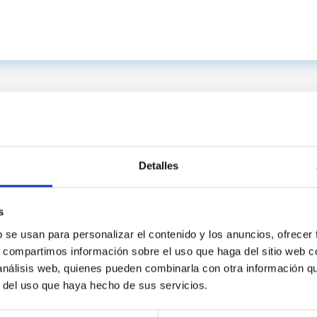
Detalles
s
b se usan para personalizar el contenido y los anuncios, ofrecer
s, compartimos información sobre el uso que haga del sitio web 
C
IAC PORTAL
 análisis web, quienes pueden combinarla con otra información q
r del uso que haya hecho de sus servicios.
Sitemap