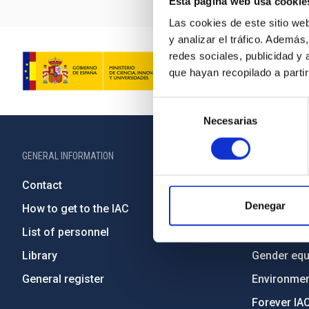
Esta página web usa cookie
Las cookies de este sitio we
y analizar el tráfico. Ademá
redes sociales, publicidad y
que hayan recopilado a parti
Selección
Necesarias
de
consentimiento
GENERAL INFORMATION
ABOUT THE IA
Contact
Legislation
Denegar
How to get to the IAC
Transpare
List of personnel
Code of eth
Library
Gender equa
General register
Environment
Forever IA