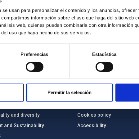
s
b se usan para personalizar el contenido y los anuncios, ofrecer
s, compartimos información sobre el uso que haga del sitio web 
 análisis web, quienes pueden combinarla con otra información q
r del uso que haya hecho de sus servicios.
Preferencias
Estadística
C
IAC PORTAL
Sitemap
Permitir la selección
ncy
Privacy policy
ics and anti-fraud policy
Legal notice
lity and diversity
Cookies policy
 and Sustainability
Accessibility
C