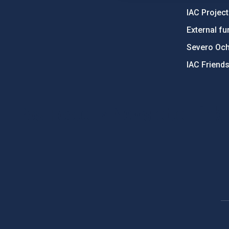
IAC Projec
External fu
Severo Oc
IAC Friend
PostFooter > Newsletter link