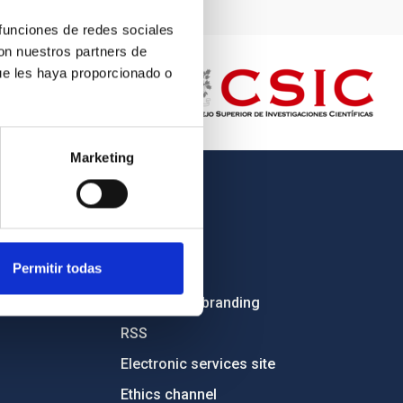
 funciones de redes sociales
con nuestros partners de
ue les haya proporcionado o
Marketing
OTHER LINKS
Employment
Permitir todas
Tenders
Institutional branding
RSS
Electronic services site
Ethics channel