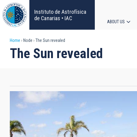
Skip
to
Instituto de Astrofísica
main
de Canarias • IAC
ABOUT US
content
Main
Breadcrumb
Home
Node
The Sun revealed
navigat
The Sun revealed