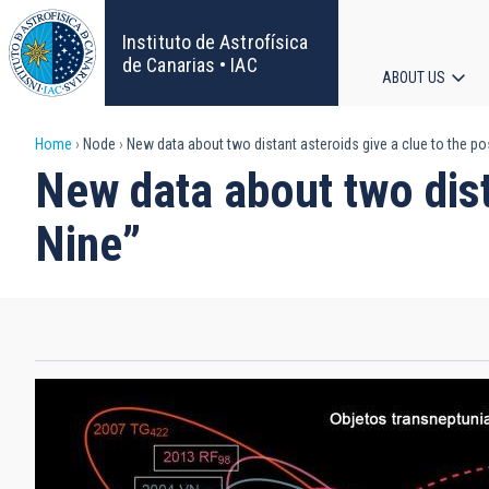
Skip
to
Instituto de Astrofísica
main
de Canarias • IAC
ABOUT US
content
Main
Breadcrumb
Home
Node
New data about two distant asteroids give a clue to the po
navigat
New data about two dist
Nine”