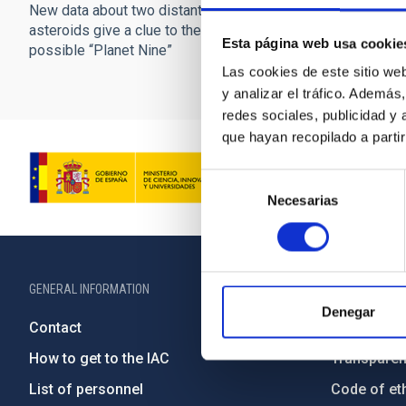
New data about two distant
asteroids give a clue to the
Esta página web usa cookie
possible “Planet Nine”
Las cookies de este sitio we
y analizar el tráfico. Ademá
redes sociales, publicidad y
que hayan recopilado a parti
Selección
Necesarias
de
consentimiento
GENERAL INFORMATION
ABOUT THE IA
Denegar
Contact
Legislation
How to get to the IAC
Transpare
List of personnel
Code of eth