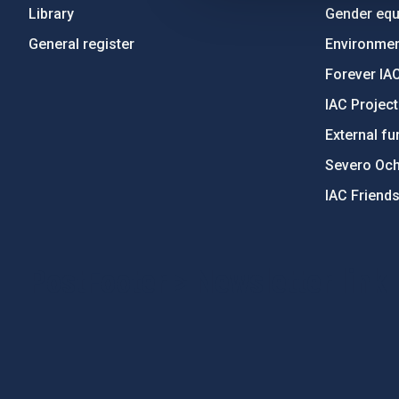
Library
Gender equa
General register
Environment
Forever IA
IAC Projec
External fu
Severo Oc
IAC Friend
PostFooter > Newsletter link