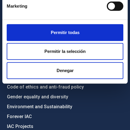
Contact
Marketing
How to get to the IAC
List of personnel
Library
Permitir todas
General register
Permitir la selección
ABOUT THE IAC
Legislation
Denegar
Transparency
Code of ethics and anti-fraud policy
Gender equality and diversity
Environment and Sustainability
Forever IAC
IAC Projects