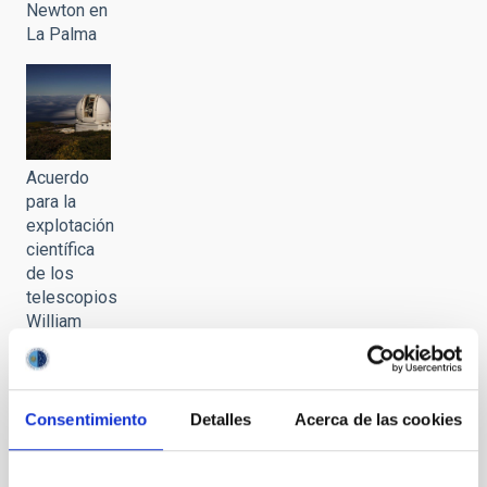
Newton en
La Palma
Acuerdo
para la
explotación
científica
de los
telescopios
William
Herschel e
Isaac
Newton en
La Palma
Consentimiento
Detalles
Acerca de las cookies